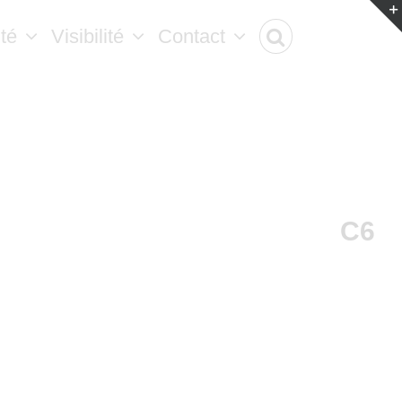
ité
Visibilité
Contact
C6