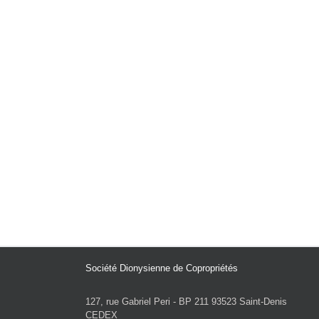
Société Dionysienne de Copropriétés
127, rue Gabriel Peri - BP 211 93523 Saint-Denis
CEDEX