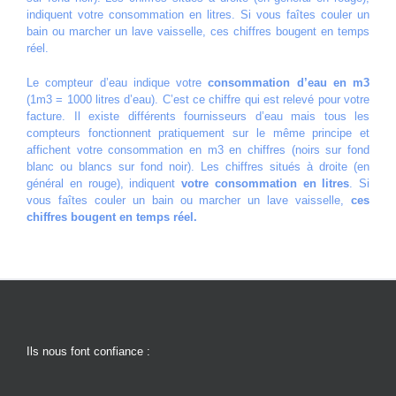
indiquent votre consommation en litres. Si vous faîtes couler un
bain ou marcher un lave vaisselle, ces chiffres bougent en temps
réel.
Le compteur d’eau indique votre
consommation d’eau en m3
(1m3 = 1000 litres d’eau). C’est ce chiffre qui est relevé pour votre
facture. Il existe différents fournisseurs d’eau mais tous les
compteurs fonctionnent pratiquement sur le même principe et
affichent votre consommation en m3 en chiffres (noirs sur fond
blanc ou blancs sur fond noir). Les chiffres situés à droite (en
général en rouge), indiquent
votre consommation en litres
. Si
vous faîtes couler un bain ou marcher un lave vaisselle,
ces
chiffres bougent en temps réel.
Ils nous font confiance :