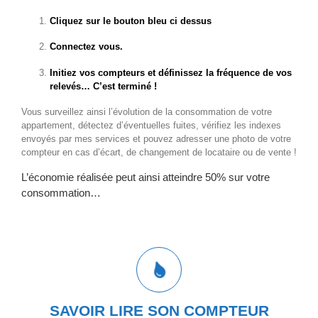
Cliquez sur le bouton bleu ci dessus
Connectez vous.
Initiez vos compteurs et définissez la fréquence de vos
relevés… C’est terminé !
Vous surveillez ainsi l’évolution de la consommation de votre
appartement, détectez d’éventuelles fuites, vérifiez les indexes
envoyés par mes services et pouvez adresser une photo de votre
compteur en cas d’écart, de changement de locataire ou de vente !
L’économie réalisée peut ainsi atteindre 50% sur votre
consommation…
UN SIMPLE CALCUL POUR ESTIMER SA
CONSOMMATION
SAVOIR LIRE SON COMPTEUR
Il existe un moyen simple et efficace pour suivre votre