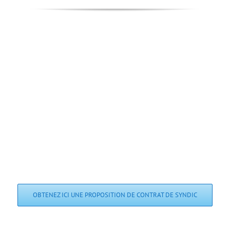
REALISEZ DES ECONOMIES ou
REDUISEZ VOS BUDGETS DE
FONCTIONNEMENT
OBTENEZ ICI UNE PROPOSITION DE CONTRAT DE SYNDIC