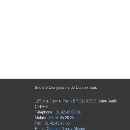
Société Dionysienne de Copropriétés
127, rue Gabriel Peri - BP 211 93523 Saint-Denis
CEDEX
Téléphone :
01.42.43.00.01
Mobile :
06.07.85.26.35
Fax :
01.42.43.95.66
Email:
Contact Thierry Michel