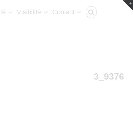
ité
Visibilité
Contact
3_9376