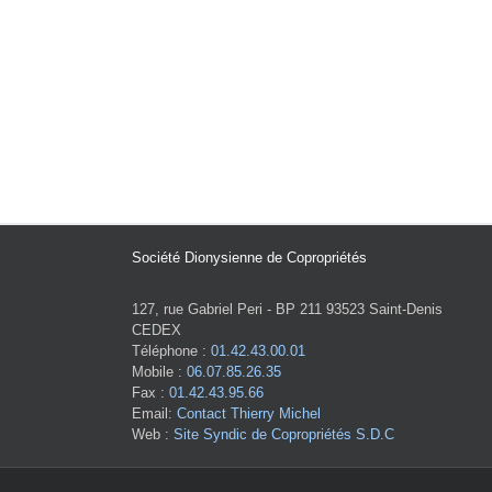
Société Dionysienne de Copropriétés
127, rue Gabriel Peri - BP 211 93523 Saint-Denis
CEDEX
Téléphone :
01.42.43.00.01
Mobile :
06.07.85.26.35
Fax :
01.42.43.95.66
Email:
Contact Thierry Michel
Web :
Site Syndic de Copropriétés S.D.C