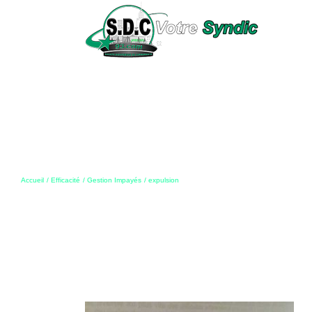
Passer
au
contenu
Accueil
Efficacité
Gestion Impayés
expulsion