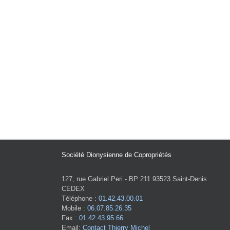
Société Dionysienne de Copropriétés
127, rue Gabriel Peri - BP 211 93523 Saint-Denis
CEDEX
Téléphone :
01.42.43.00.01
Mobile :
06.07.85.26.35
Fax :
01.42.43.95.66
Email:
Contact Thierry Michel