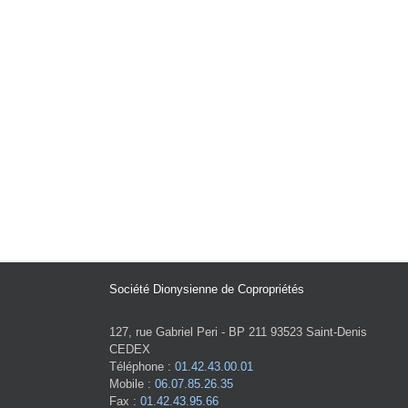
Société Dionysienne de Copropriétés
127, rue Gabriel Peri - BP 211 93523 Saint-Denis
CEDEX
Téléphone :
01.42.43.00.01
Mobile :
06.07.85.26.35
Fax :
01.42.43.95.66