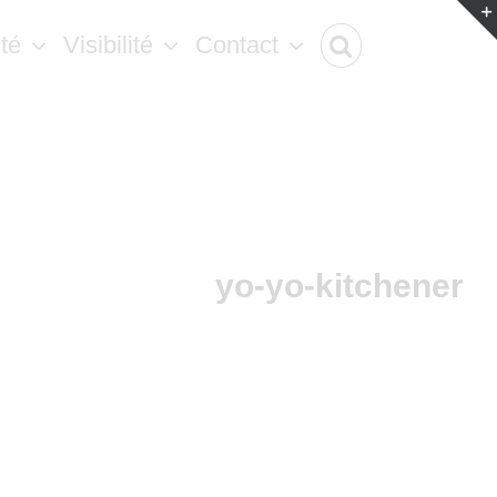
ité
Visibilité
Contact
yo-yo-kitchener