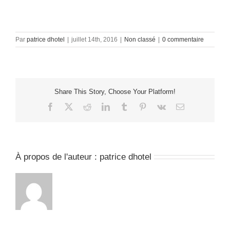
Par
patrice dhotel
|
juillet 14th, 2016
|
Non classé
|
0 commentaire
Share This Story, Choose Your Platform!
Facebook
X
Reddit
LinkedIn
Tumblr
Pinterest
Vk
Email
À propos de l'auteur :
patrice dhotel